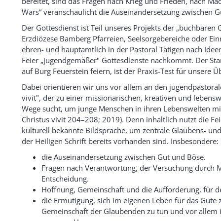
bereitet, sind das Fragen nach Krieg und Frieden, nach 
Wars“ veranschaulicht die Auseinandersetzung zwischen 
Der Gottesdienst ist Teil unseres Projekts der „buchbaren
Erzdiözese Bamberg Pfarreien, Seelsorgebereiche oder Ei
ehren- und hauptamtlich in der Pastoral Tätigen nach Ide
Feier „jugendgemäßer" Gottesdienste nachkommt. Der Star
auf Burg Feuerstein feiern, ist der Praxis-Test für unsere 
Dabei orientieren wir uns vor allem an den jugendpastoral
vivit", der zu einer missionarischen, kreativen und lebens
Wege sucht, um junge Menschen in ihren Lebenswelten mit
Christus vivit 204–208; 2019). Denn inhaltlich nutzt die F
kulturell bekannte Bildsprache, um zentrale Glaubens- und
der Heiligen Schrift bereits vorhanden sind. Insbesondere:
die Auseinandersetzung zwischen Gut und Böse.
Fragen nach Verantwortung, der Versuchung durch M
Entscheidung.
Hoffnung, Gemeinschaft und die Aufforderung, für de
die Ermutigung, sich im eigenen Leben für das Gute 
Gemeinschaft der Glaubenden zu tun und vor allem in