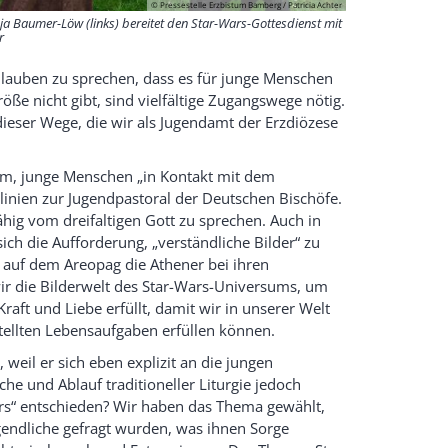
© Pressestelle Erzbistum Bamberg / Patricia Achter
ja Baumer-Löw (links) bereitet den Star-Wars-Gottesdienst mit
r
lauben zu sprechen, dass es für junge Menschen
Größe nicht gibt, sind vielfältige Zugangswege nötig.
dieser Wege, die wir als Jugendamt der Erzdiözese
stum, junge Menschen „in Kontakt mit dem
tlinien zur Jugendpastoral der Deutschen Bischöfe.
ähig vom dreifaltigen Gott zu sprechen. Auch in
sich die Aufforderung, „verständliche Bilder“ zu
 auf dem Areopag die Athener bei ihren
ir die Bilderwelt des Star-Wars-Universums, um
aft und Liebe erfüllt, damit wir in unserer Welt
tellten Lebensaufgaben erfüllen können.
 weil er sich eben explizit an die jungen
ache und Ablauf traditioneller Liturgie jedoch
rs“ entschieden? Wir haben das Thema gewählt,
endliche gefragt wurden, was ihnen Sorge