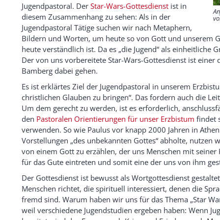
Jugendpastoral. Der
Star-Wars-Gottesdienst
ist in
An
diesem Zusammenhang zu sehen: Als in der
vo
Jugendpastoral Tätige suchen wir nach Metaphern,
Bildern und Worten, um heute so von Gott und unserem G
heute verständlich ist. Da es „die Jugend“ als einheitliche 
Der von uns vorbereitete Star-Wars-Gottesdienst ist einer 
Bamberg dabei gehen.
Es ist erklärtes Ziel der Jugendpastoral in unserem Erzbi
christlichen Glauben zu bringen“. Das fordern auch die Lei
Um dem gerecht zu werden, ist es erforderlich, anschlussf
den
Pastoralen Orientierungen für unser Erzbistum
findet 
verwenden. So wie Paulus vor knapp 2000 Jahren in Athen
Vorstellungen „des unbekannten Gottes“ abholte, nutzen w
von einem Gott zu erzählen, der uns Menschen mit seiner Kr
für das Gute eintreten und somit eine der uns von ihm ges
Der Gottesdienst ist bewusst als Wortgottesdienst gestaltet,
Menschen richtet, die spirituell interessiert, denen die Spr
fremd sind. Warum haben wir uns für das Thema „Star Wa
weil verschiedene Jugendstudien ergeben haben: Wenn Jug