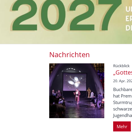
Nachrichten
:
Rückblick
„Gotte
20. Apr. 20
Buchbare
hat Premi
Sturmtru
schwarze
Jugendhau
Mehr