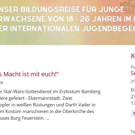
K
Fo
S
s Macht ist mit euch!“
21
26
E
r Star-Wars-Gottesdienst im Erzbistum Bamberg
2
ere gefeiert - Ebermannstadt. Zwei
17
ppler in weißen Rüstungen und Darth Vader in
m Kostüm marschieren in die Oberkirche des
ses Burg Feuerstein. ...
Ta