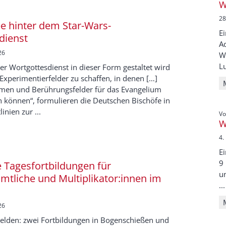
W
28
ee hinter dem Star-Wars-
E
dienst
Ad
26
W
Lu
r Wortgottesdienst in dieser Form gestaltet wird
t, Experimentierfelder zu schaffen, in denen […]
men und Berührungsfelder für das Evangelium
n können“, formulieren die Deutschen Bischöfe in
linien zur ...
Vo
W
4.
E
9 
 Tagesfortbildungen für
un
mtliche und Multiplikator:innen im
...
26
melden: zwei Fortbildungen in Bogenschießen und