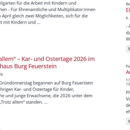
ilgarten für die Arbeit mit Kindern und
Be
E
hen - Für Ehrenamtliche und Multiplikator:innen
m April gleich zwei Möglichkeiten, sich für die
6.
t mit Kindern und ...
- 
da
Wi
 allem“ – Kar- und Ostertage 2026 im
haus Burg Feuerstein
Pl
A
26
11
Gründonnerstag begannen auf Burg Feuerstein
13
ährigen Kar- und Ostertage für Kinder,
P
che und junge Erwachsene, die 2026 unter dem
V
„Trotz allem“ standen. ...
d
eh