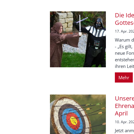
Die Id
Gottes
17. Apr. 20
Warum de
- „Es gil
neue For
entstehe
ihren Leit
Mehr
Unsere
Ehrena
April
10. Apr. 20
Jetzt an