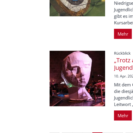
Niedrigse
Jugendlic
gibt es i
Kursarbei
Mehr
:
Rückblick
„Trotz
Jugend
10. Apr. 20
Mit dem 
die diesj
Jugendli
Leitwort 
Mehr