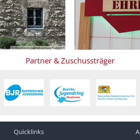
© Katja Erlwein
© Katja Erlwein
Partner & Zuschussträger
Quicklinks
A