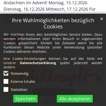
Andachten im Advent! Montag, 15.12.2026
Dienstag, 16.12.2026 Mittwoch, 17.12.2026 Für
Mitarbeitende, Gäste, Interessierte - jeweils um
✕
Ihre Wahlmöglichkeiten bezüglich
7:30 Uhr in der Unterkirche der Burg Feuerstein.
Cookies
...
Wir möchten Ihnen den bestmöglichen Service bieten. Dazu
Mehr
werden Informationen über Ihren Besuch in sogenannten
Cookies gespeichert. Klicken Sie
Zulassen
wenn Sie alle
Funktionen dieser Website unter Verwendung spezieller
Cookies aktiveren möchten.
Ihre Cookie-Einstellungen können Sie auf der Seite mit
unserer
Datenschutzerklärung
später jederzeit wieder
ändern.
Notwendig
Externe Inhalte
Statistiken
Speichern
Alle akzeptieren